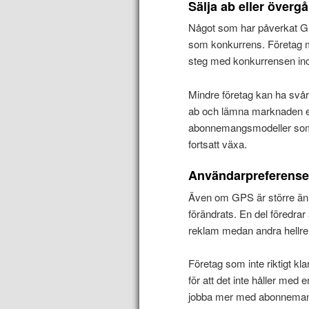
Sälja ab eller över
Något som har påverkat GPS
som konkurrens. Företag må
steg med konkurrensen i
Mindre företag kan ha svårt
ab och lämna marknaden ell
abonnemangsmodeller som 
fortsatt växa.
Användarpreferenser
Även om GPS är större än 
förändrats. En del föredra
reklam medan andra hellre b
Företag som inte riktigt kl
för att det inte håller med e
jobba mer med abonnemang