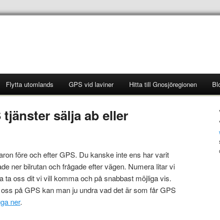
Flytta utomlands
GPS vid laviner
Hitta till Gnosjöregionen
Bl
tjänster sälja ab eller
llvaron före och efter GPS. Du kanske inte ens har varit
 ner bilrutan och frågade efter vägen. Numera litar vi
ska ta oss dit vi vill komma och på snabbast möjliga vis.
tar oss på GPS kan man ju undra vad det är som får GPS
gga ner
.