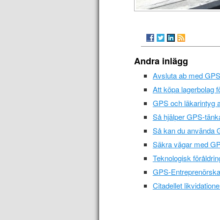
Andra inlägg
Avsluta ab med GPS-p
Att köpa lagerbolag f
GPS och läkarintyg alk
Så hjälper GPS-tänkan
Så kan du använda GPS
Säkra vägar med GPS 
Teknologisk föråldrin
GPS-Entreprenörskap 
Citadellet likvidatione