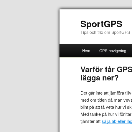
SportGPS
Tips och trix om SportGPS
Hem
GPS-navigering
Varför får GPS 
lägga ner?
Det går inte att jämföra ti
med om tiden då man vevade
blint på att få veta hur vi 
Med tanke på hur vi förli
tjänster att
sälja ab eller lä