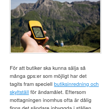
För att butiker ska kunna sälja så
många gps:er som möjligt har det
tagits fram speciell
butiksinredning och
skyltställ
för ändamålet. Eftersom
mottagningen inomhus ofta är dålig
finns det sändare inbyggda i ställen