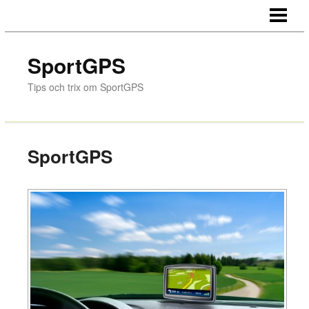
HEM
GPS-NAVIGERING
SportGPS
FLYTTA UTOMLANDS
Tips och trix om SportGPS
GPS VID LAVINER
HITTA TILL GNOSJÖREGIONEN
SportGPS
BLOGGEN