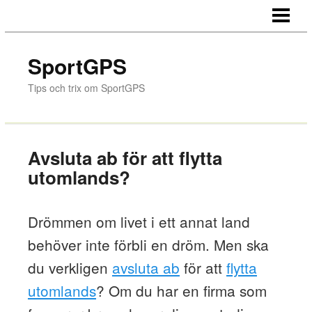
HEM
GPS-NAVIGERING
SportGPS
FLYTTA UTOMLANDS
Tips och trix om SportGPS
GPS VID LAVINER
HITTA TILL GNOSJÖREGIONEN
Avsluta ab för att flytta
BLOGGEN
utomlands?
Drömmen om livet i ett annat land
behöver inte förbli en dröm. Men ska
du verkligen
avsluta ab
för att
flytta
utomlands
? Om du har en firma som