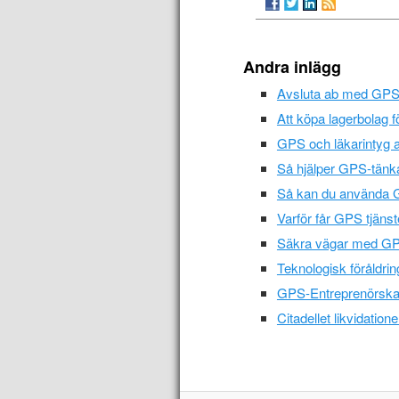
Andra inlägg
Avsluta ab med GPS-p
Att köpa lagerbolag f
GPS och läkarintyg alk
Så hjälper GPS-tänkan
Så kan du använda GPS
Varför får GPS tjänste
Säkra vägar med GPS 
Teknologisk föråldrin
GPS-Entreprenörskap 
Citadellet likvidatione