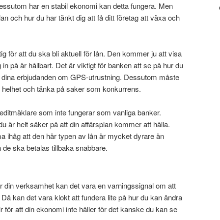
essutom har en stabil ekonomi kan detta fungera. Men
lan och hur du har tänkt dig att få ditt företag att växa och
tig för att du ska bli aktuell för lån. Den kommer ju att visa
g in på är hållbart. Det är viktigt för banken att se på hur du
d dina erbjudanden om GPS-utrustning. Dessutom måste
helhet och tänka på saker som konkurrens.
kreditmäklare som inte fungerar som vanliga banker.
u är helt säker på att din affärsplan kommer att hålla.
ma ihåg att den här typen av lån är mycket dyrare än
ch de ska betalas tillbaka snabbare.
för din verksamhet kan det vara en varningssignal om att
. Då kan det vara klokt att fundera lite på hur du kan ändra
lir för att din ekonomi inte håller för det kanske du kan se