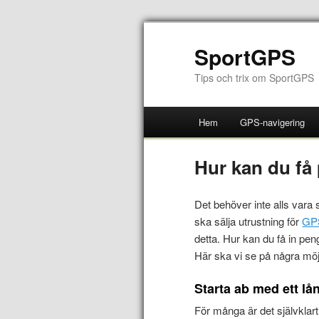
SportGPS
Tips och trix om SportGPS
Hem
GPS-navigering
Hur kan du få p
Det behöver inte alls vara
ska sälja utrustning för
GPS
detta. Hur kan du få in pe
Här ska vi se på några möjl
Starta ab med ett lå
För många är det självklar