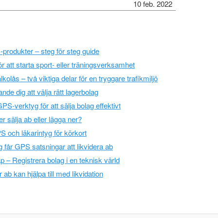
10 feb. 2022
rodukter – steg för steg guide
ör att starta sport- eller träningsverksamhet
olås – två viktiga delar för en tryggare trafikmiljö
de dig att välja rätt lagerbolag
-verktyg för att sälja bolag effektivt
r sälja ab eller lägga ner?
och läkarintyg för körkort
g får GPS satsningar att likvidera ab
– Registrera bolag i en teknisk värld
r ab kan hjälpa till med likvidation