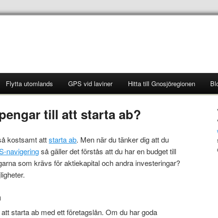
Flytta utomlands
GPS vid laviner
Hitta till Gnosjöregionen
Bl
engar till att starta ab?
 så kostsamt att
starta ab
. Men när du tänker dig att du
-navigering
så gäller det förstås att du har en budget till
ngarna som krävs för aktiekapital och andra investeringar?
igheter.
n
t att starta ab med ett företagslån. Om du har goda