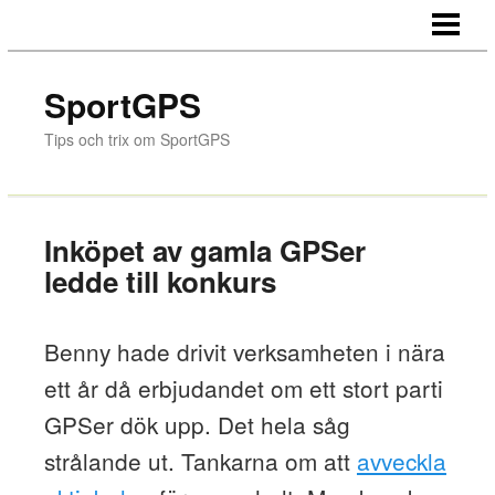
HEM
GPS-NAVIGERING
SportGPS
FLYTTA UTOMLANDS
Tips och trix om SportGPS
GPS VID LAVINER
HITTA TILL GNOSJÖREGIONEN
Inköpet av gamla GPSer
BLOGGEN
ledde till konkurs
Benny hade drivit verksamheten i nära
ett år då erbjudandet om ett stort parti
GPSer dök upp. Det hela såg
strålande ut. Tankarna om att
avveckla