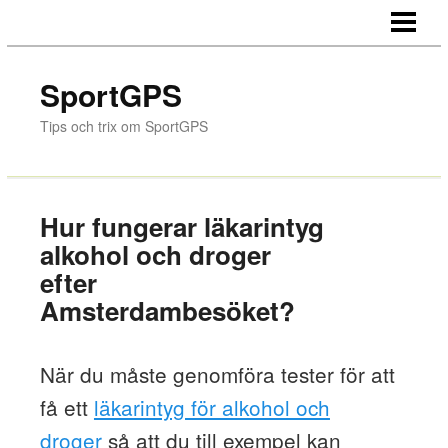
HEM
GPS-NAVIGERING
SportGPS
FLYTTA UTOMLANDS
Tips och trix om SportGPS
GPS VID LAVINER
HITTA TILL GNOSJÖREGIONEN
Hur fungerar läkarintyg
BLOGGEN
alkohol och droger
efter
Amsterdambesöket?
När du måste genomföra tester för att
få ett
läkarintyg för alkohol och
droger
så att du till exempel kan